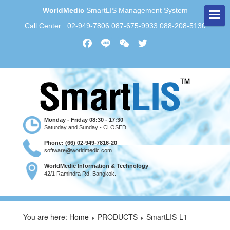
WorldMedic
SmartLIS Management System
Call Center : 02-949-7806 087-675-9933 088-208-5130
Facebook
Line
WeChat
Twitter
Monday - Friday 08:30 - 17:30
Saturday and Sunday - CLOSED
Phone: (66) 02-949-7816-20
software@worldmedic.com
WorldMedic Information & Technology
42/1 Ramindra Rd. Bangkok.
You are here:
Home
PRODUCTS
SmartLIS-L1