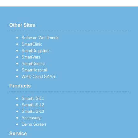
Other Sites
Software Worldmedic
SmartClinic
SmartDrugstore
SmartVets
SmartDentist
SmartHospital
WMD Cloud SAAS
Products
SmartLIS-L1
SmartLIS-L2
SmartLIS-L3
Accessory
Demo Screen
Service